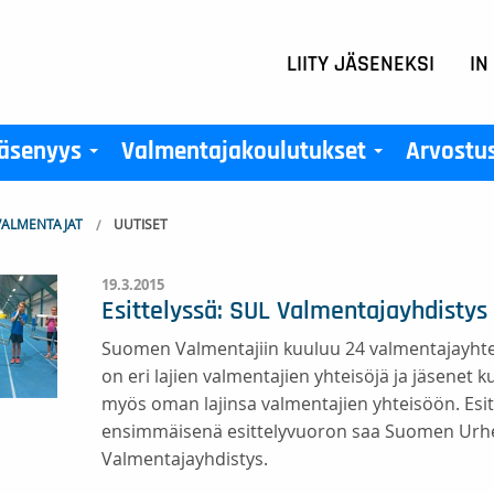
LIITY JÄSENEKSI
IN
äsenyys
Valmentajakoulutukset
Arvostu
+
+
ALMENTAJAT
UUTISET
19.3.2015
Esittelyssä: SUL Valmentajayhdistys
Suomen Valmentajiin kuuluu 24 valmentajayhteisö
on eri lajien valmentajien yhteisöjä ja jäsene
myös oman lajinsa valmentajien yhteisöön. Esi
ensimmäisenä esittelyvuoron saa Suomen Urhei
Valmentajayhdistys.