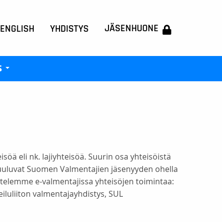
JÄSENHUONE
 ENGLISH
YHDISTYS
s
+
ä eli nk. lajiyhteisöä. Suurin osa yhteisöistä
t kuuluvat Suomen Valmentajien jäsenyyden ohella
ttelemme e-valmentajissa yhteisöjen toimintaa:
luliiton valmentajayhdistys, SUL