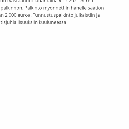
oto vastaanotti lauantaina 4.12.2021 Alfred
apalkinnon. Palkinto myönnettiin hänelle säätiön
n 2 000 euroa. Tunnustuspalkinto julkaistiin ja
tisjuhlallisuuksiin kuuluneessa