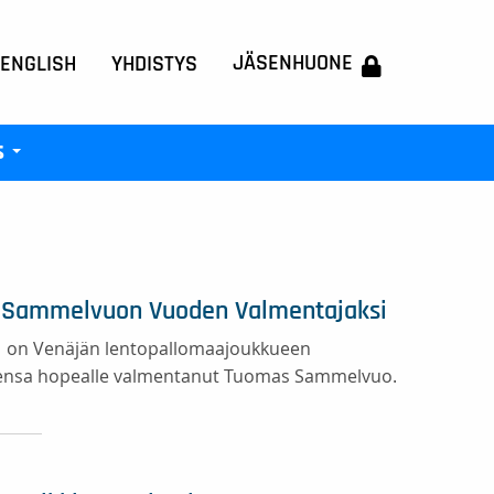
JÄSENHUONE
 ENGLISH
YHDISTYS
s
+
s Sammelvuon Vuoden Valmentajaksi
 on Venäjän lentopallomaajoukkueen
ueensa hopealle valmentanut Tuomas Sammelvuo.