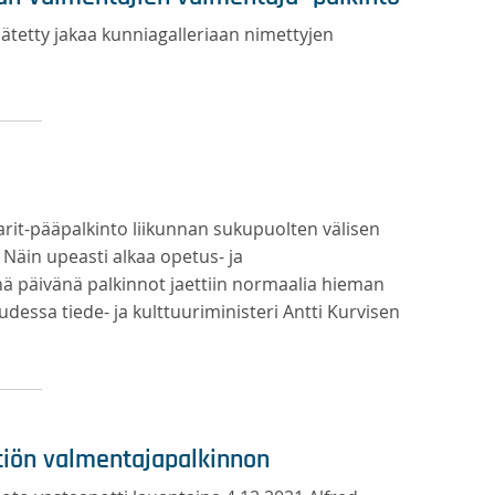
tetty jakaa kunniagalleriaan nimettyjen
rit-pääpalkinto liikunnan sukupuolten välisen
Näin upeasti alkaa opetus- ja
nä päivänä palkinnot jaettiin normaalia hieman
dessa tiede- ja kulttuuriministeri Antti Kurvisen
ätiön valmentajapalkinnon