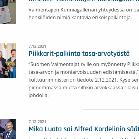
Valmentajien Kunniagallerian yhteydessä on pää
henkilöiden nimiä kantavia erikoispalkintoja.
7.12.2021
Piikkarit-palkinto tasa-arvotyöstä
”Suomen Valmentajat ry:lle on myönnetty Piikka
tasa-arvon ja moniarvoisuuden edistämisestä.” 
kulttuuriministeriön tiedote 2.12.2021. Kyseise
pienemmässä mutta siltikin arvokkaassa tilaisuu
johdolla.
7.12.2021
Mika Luoto sai Alfred Kordelinin sä