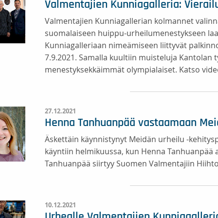
Valmentajien Kunniagalleria: Vierail
Valmentajien Kunniagallerian kolmannet valinnat
suomalaiseen huippu-urheilumenestykseen laaja-
Kunniagalleriaan nimeämiseen liittyvät palkin
7.9.2021. Samalla kuultiin muisteluja Kantolan 
menestyksekkäimmät olympialaiset. Katso video
27.12.2021
Henna Tanhuanpää vastaamaan Meid
Äskettäin käynnistynyt Meidän urheilu -kehity
käyntiin helmikuussa, kun Henna Tanhuanpää al
Tanhuanpää siirtyy Suomen Valmentajiin Hiihtol
10.12.2021
Urhealle Valmentajien Kunniagalleri