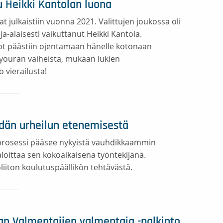
u Heikki Kantolan luona
 julkaistiin vuonna 2021. Valittujen joukossa oli
alaisesti vaikuttanut Heikki Kantola.
not päästiin ojentamaan hänelle kotonaan
työuran vaiheista, mukaan lukien
 vierailusta!
än urheilun etenemisestä
sprosessi pääsee nykyistä vauhdikkaammin
oittaa sen kokoaikaisena työntekijänä.
iiton koulutuspäällikön tehtävästä.
an Valmentajien valmentaja -palkinto