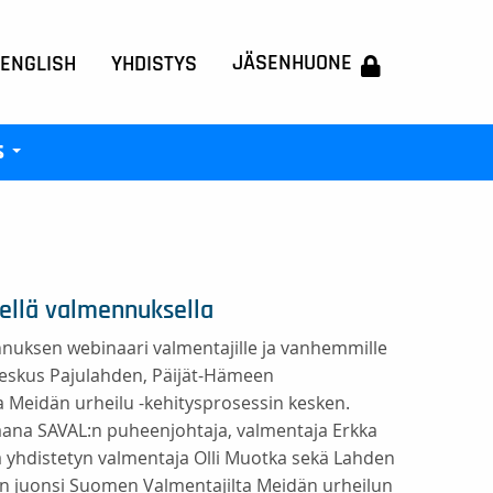
JÄSENHUONE
 ENGLISH
YHDISTYS
s
+
sellä valmennuksella
ennuksen webinaari valmentajille ja vanhemmille
keskus Pajulahden, Päijät-Hämeen
 Meidän urheilu -kehitysprosessin kesken.
raana SAVAL:n puheenjohtaja, valmentaja Erkka
 yhdistetyn valmentaja Olli Muotka sekä Lahden
in juonsi Suomen Valmentajilta Meidän urheilun