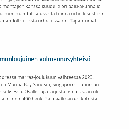
mentajien kanssa kuudelle eri paikkakunnalle
oa mm. mahdollisuuksista toimia urheilusektorin
tymismahdollisuuksia urheilussa on. Tapahtumat
lmanlaajuinen valmennusyhteisö
aporessa marras-joulukuun vaihteessa 2023.
ettiin Marina Bay Sandsin, Singaporen tunnetun
uksessa. Osallistujia järjestäjien mukaan oli
la oli noin 400 henkilöä maailman eri kolkista.