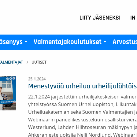
LIITY JÄSENEKSI
IN
äsenyys
Valmentajakoulutukset
Arvostu
+
+
ALMENTAJAT
UUTISET
25.1.2024
Menestyvää urheilua urheilijalähtöi
22.1.2024 järjestettiin urheilijakeskeisen valm
yhteistyössä Suomen Urheiluopiston, Liikunta
Urheiluakatemian sekä Suomen Valmentajien ja
Webinaarin paneelikeskusteluun osallistui vie
Westerlund, Lahden Hiihtoseuran mäkihypyn ja
Ahkeran estejuoksija Nelli Nordlund. Webinaar