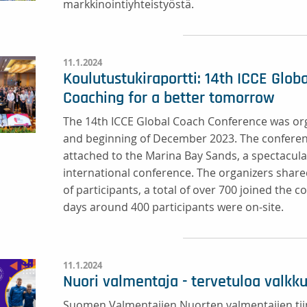
markkinointiyhteistyöstä.
11.1.2024
Koulutustukiraportti: 14th ICCE Glo
Coaching for a better tomorrow
The 14th ICCE Global Coach Conference was or
and beginning of December 2023. The conferen
attached to the Marina Bay Sands, a spectacular
international conference. The organizers shar
of participants, a total of over 700 joined the
days around 400 participants were on-site.
11.1.2024
Nuori valmentaja - tervetuloa valkk
Suomen Valmentajien Nuorten valmentajien tiim