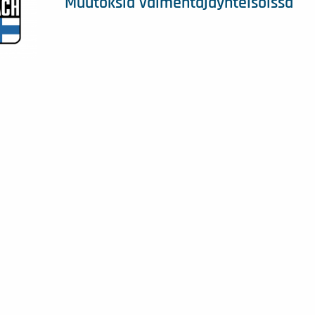
Muutoksia valmentajayhteisöissä