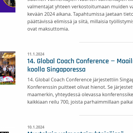
valmentajat yhteen verkostoitumaan muiden val
kevään 2024 aikana. Tapahtumissa jaetaan tiet
päättävissä elimissä ja siitä, millaisia työllis
ovat maksuttomia.
11.1.2024
14. Global Coach Conference − Maai
koolla Singaporessa
14. Global Coach Conference järjestettiin Sing
Konferenssin puitteet olivat hienot. Se järjest
maamerkin, yhteydessä olevassa konferenssikesk
kaikkiaan reilu 700, joista parhaimmillaan paikal
10.1.2024