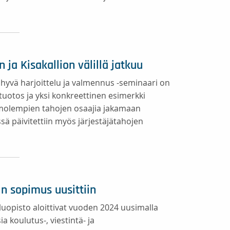
ja Kisakallion välillä jatkuu
 hyvä harjoittelu ja valmennus -seminaari on
tuotos ja yksi konkreettinen esimerkki
molempien tahojen osaajia jakamaan
ä päivitettiin myös järjestäjätahojen
n sopimus uusittiin
uopisto aloittivat vuoden 2024 uusimalla
 koulutus-, viestintä- ja