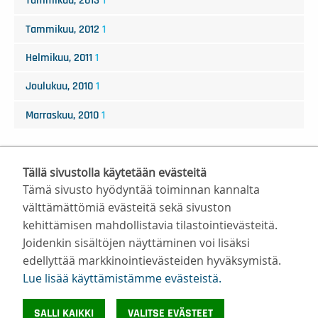
Tammikuu, 2013
1
Tammikuu, 2012
1
Helmikuu, 2011
1
Joulukuu, 2010
1
Marraskuu, 2010
1
Tällä sivustolla käytetään evästeitä
Tämä sivusto hyödyntää toiminnan kannalta
välttämättömiä evästeitä sekä sivuston
kehittämisen mahdollistavia tilastointievästeitä.
Suomen Valmentajat ry
Joidenkin sisältöjen näyttäminen voi lisäksi
Valimotie 10, 00380 Helsinki
edellyttää markkinointievästeiden hyväksymistä.
toimisto@suomenvalmentajat.fi
Lue lisää käyttämistämme evästeistä.​​​​​​
Kaikki yhteystiedot
Tietosuoja
SALLI KAIKKI
VALITSE EVÄSTEET