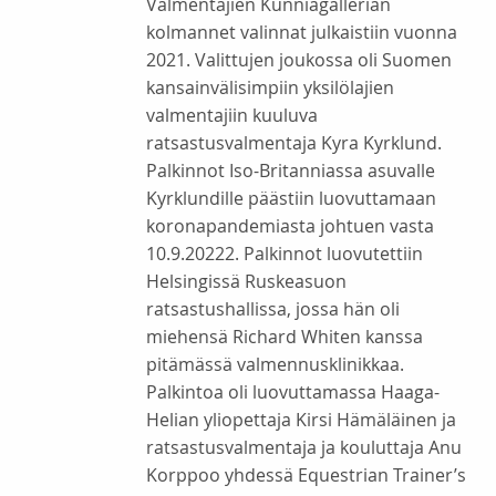
Valmentajien Kunniagallerian
kolmannet valinnat julkaistiin vuonna
2021. Valittujen joukossa oli Suomen
kansainvälisimpiin yksilölajien
valmentajiin kuuluva
ratsastusvalmentaja Kyra Kyrklund.
Palkinnot Iso-Britanniassa asuvalle
Kyrklundille päästiin luovuttamaan
koronapandemiasta johtuen vasta
10.9.20222. Palkinnot luovutettiin
Helsingissä Ruskeasuon
ratsastushallissa, jossa hän oli
miehensä Richard Whiten kanssa
pitämässä valmennusklinikkaa.
Palkintoa oli luovuttamassa Haaga-
Helian yliopettaja Kirsi Hämäläinen ja
ratsastusvalmentaja ja kouluttaja Anu
Korppoo yhdessä Equestrian Trainer’s