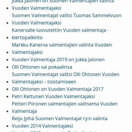
Jukka Jalonen on Suomen Valmentajien valinta
Vuoden Valmentajaksi
Suomen Valmentajat valitsi Tuomas Sammelvuon
Vuoden Valmentajaksi
Kanervalle luovutettiin Vuoden valmentaja -
kiertopalkinto
Markku Kanerva valmentajien valinta Vuoden
Valmentajaksi
Vuoden Valmentaja 2019 on Jukka Jalonen
Olli Ohtonen sai pokaalinsa
Suomen Valmentajat valitsi Olli Ohtosen Vuoden
Valmentajaksi – toistamiseen
Olli Ohtonen on Vuoden Valmentaja 2017
Petri Kettunen Vuoden Valmentajaksi
Petteri Piironen valmentajien valitsema Vuoden
Valmentaja
Reijo Jylhä Suomen Valmentajat ry:n valinta
Vuoden 2014 Valmentajaksi